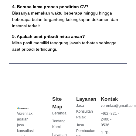
4. Berapa lama proses pendirian CV?
Biasanya memakan waktu beberapa minggu hingga
beberapa bulan tergantung kelengkapan dokumen dan
instansi terkait.
5. Apakah aset pribadi mitra aman?
Mitra pasif memiliki tanggung jawab terbatas sehingga
aset pribadi terlindungi.
Site
Layanan
Kontak
Jasa
vorentax@gmail.com
Map
Konsultan
Beranda
VorenTax
+(62) 821 -
Pajak
adalah
2400 -
Tentang
jasa
Jasa
0536
Kami
konsultasi
Pembuatan
Jl. Tb
Layanan