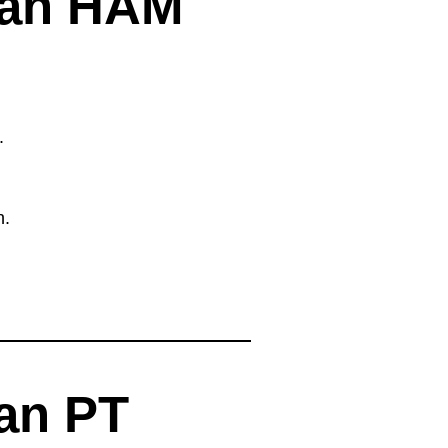
dan HAM
.
n.
an PT