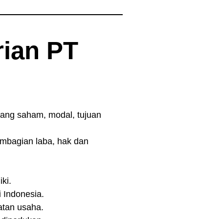
ian PT
gang saham, modal, tujuan
embagian laba, hak dan
ki.
 Indonesia.
tan usaha.