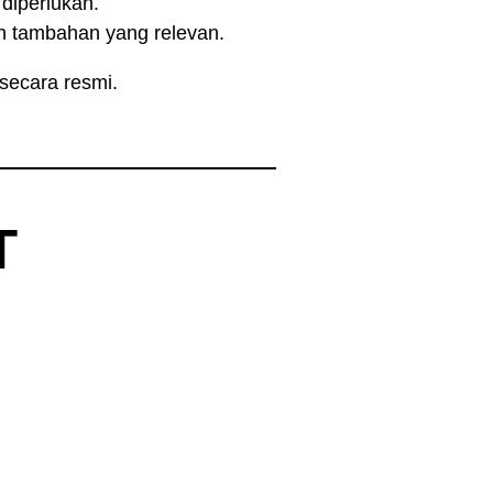
diperlukan.
n tambahan yang relevan.
ecara resmi.
T