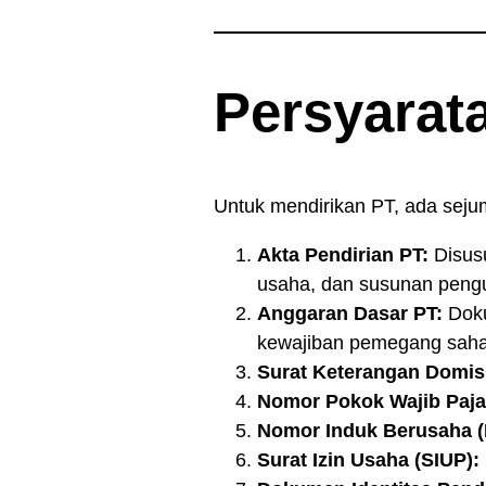
Persyarat
Untuk mendirikan PT, ada seju
Akta Pendirian PT:
Disusu
usaha, dan susunan peng
Anggaran Dasar PT:
Doku
kewajiban pemegang sah
Surat Keterangan Domisi
Nomor Pokok Wajib Paj
Nomor Induk Berusaha (
Surat Izin Usaha (SIUP):