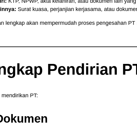
ri:
KTP, NPWP, akta kelahiran, atau dokumen lain yang 
innya:
Surat kuasa, perjanjian kerjasama, atau dokume
an lengkap akan mempermudah proses pengesahan PT s
ngkap Pendirian P
s mendirikan PT:
 Dokumen