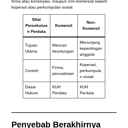
firma atau konsinyasi, maupun non-komersial seperti
koperasi atau perkumpulan sosial.
Sifat
Non-
Persekutua
Komersil
Komersil
n Perdata
Menunjang
Tujuan
Mencari
kepentingan
Utama
keuntungan
anggota
Koperasi,
Firma,
Contoh
perkumpula
perusahaan
n sosial
Dasar
KUH
KUH
Hukum
Perdata
Perdata
Penyebab Berakhirnya