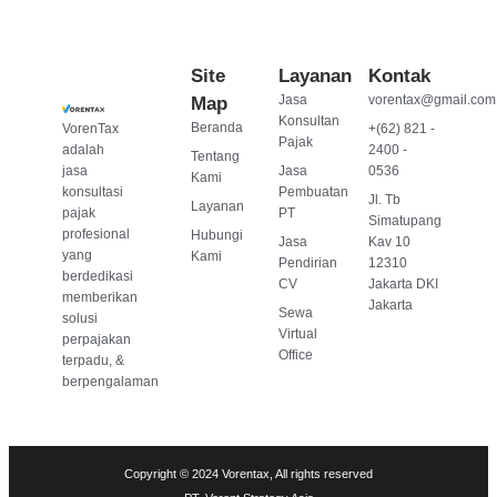
Site
Layanan
Kontak
Jasa
vorentax@gmail.com
Map
Konsultan
Beranda
VorenTax
+(62) 821 -
Pajak
adalah
2400 -
Tentang
jasa
Jasa
0536
Kami
konsultasi
Pembuatan
Jl. Tb
Layanan
pajak
PT
Simatupang
profesional
Hubungi
Jasa
Kav 10
yang
Kami
Pendirian
12310
berdedikasi
CV
Jakarta DKI
memberikan
Jakarta
Sewa
solusi
Virtual
perpajakan
Office
terpadu, &
berpengalaman
Copyright © 2024 Vorentax, All rights reserved