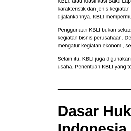
KBLI, atau Klasifikasi Baku L
karakteristik dan jenis kegiat
dijalankannya. KBLI mempermuda
Penggunaan KBLI bukan sekadar 
kegiatan bisnis perusahaan. D
mengatur kegiatan ekonomi, se
Selain itu, KBLI juga digunaka
usaha. Penentuan KBLI yang tep
Dasar Huk
Indonesia