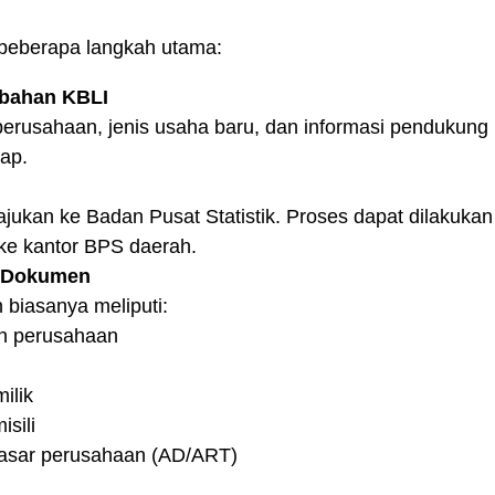
beberapa langkah utama:
mbahan KBLI
perusahaan, jenis usaha baru, dan informasi pendukung
kap.
ukan ke Badan Pusat Statistik. Proses dapat dilakukan 
ke kantor BPS daerah.
n Dokumen
biasanya meliputi:
an perusahaan
ilik
sili
asar perusahaan (AD/ART)