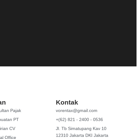
an
Kontak
ltan Pajak
vorentax@gmail.com
buatan PT
+(62) 821 - 2400 - 0536
irian CV
Jl. Tb Simatupang Kav 10
12310 Jakarta DKI Jakarta
al Office