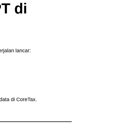
T di
jalan lancar:
data di CoreTax.