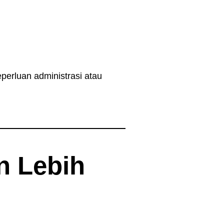
perluan administrasi atau
n Lebih