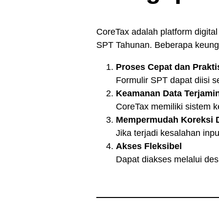
CoreTax adalah platform digit
SPT Tahunan. Beberapa keungg
Proses Cepat dan Prakti
Formulir SPT dapat diisi 
Keamanan Data Terjami
CoreTax memiliki sistem k
Mempermudah Koreksi 
Jika terjadi kesalahan inp
Akses Fleksibel
Dapat diakses melalui des