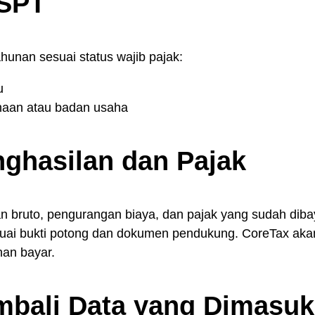
 SPT
hunan sesuai status wajib pajak:
u
haan atau badan usaha
enghasilan dan Pajak
n bruto, pengurangan biaya, dan pajak yang sudah diba
suai bukti potong dan dokumen pendukung. CoreTax aka
han bayar.
embali Data yang Dimasu