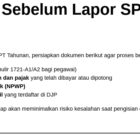
 Sebelum Lapor SP
 Tahunan, persiapkan dokumen berikut agar proses ber
ulir 1721-A1/A2 bagi pegawai)
n dan pajak
yang telah dibayar atau dipotong
ak (NPWP)
l
yang terdaftar di DJP
p akan meminimalkan risiko kesalahan saat pengisian 