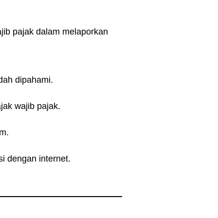
ajib pajak dalam melaporkan
dah dipahami.
jak wajib pajak.
im.
i dengan internet.