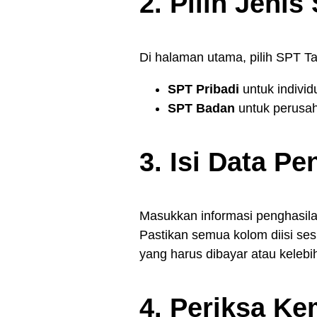
2. Pilih Jenis
Di halaman utama, pilih SPT Ta
SPT Pribadi
untuk individ
SPT Badan
untuk perusa
3. Isi Data P
Masukkan informasi penghasila
Pastikan semua kolom diisi se
yang harus dibayar atau kelebi
4. Periksa K