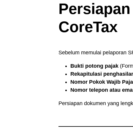
Persiapan
CoreTax
Sebelum memulai pelaporan SPT
Bukti potong pajak
(Form
Rekapitulasi penghasila
Nomor Pokok Wajib Paj
Nomor telepon atau emai
Persiapan dokumen yang lengka