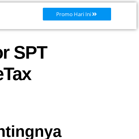
Promo Hari Ini
or SPT
eTax
ntingnya