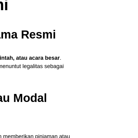
mi
Sama Resmi
ntah, atau acara besar
.
menuntut legalitas sebagai
au Modal
 memberikan pinjaman atau