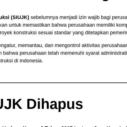
uksi (SIUJK)
sebelumnya menjadi izin wajib bagi perus
eluarkan untuk memastikan bahwa perusahaan memiliki k
yek konstruksi sesuai standar yang ditetapkan pemeri
gatur, memantau, dan mengontrol aktivitas perusahaa
an bahwa perusahaan telah memenuhi syarat administrati
ruksi di Indonesia.
UJK Dihapus