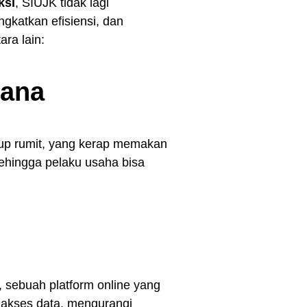
ksi
, SIUJK tidak lagi
gkatkan efisiensi, dan
ra lain:
hana
p rumit, yang kerap memakan
sehingga pelaku usaha bisa
, sebuah platform online yang
 akses data, mengurangi