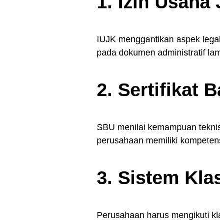
1. Izin Usaha
IUJK menggantikan aspek legal
pada dokumen administratif la
2. Sertifikat
SBU menilai kemampuan teknis 
perusahaan memiliki kompetensi
3. Sistem Klas
Perusahaan harus mengikuti klas