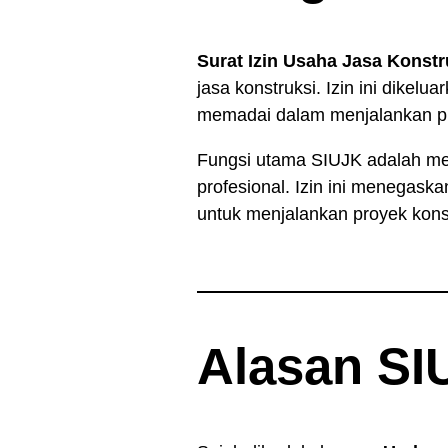
Surat Izin Usaha Jasa Konstr
jasa konstruksi. Izin ini dik
memadai dalam menjalankan pro
Fungsi utama SIUJK adalah men
profesional. Izin ini menegask
untuk menjalankan proyek konst
Alasan SI