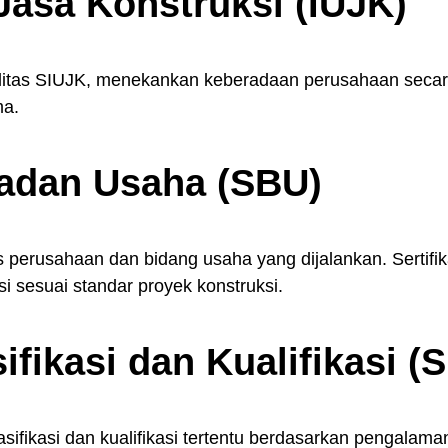
 Jasa Konstruksi (IUJK)
itas SIUJK, menekankan keberadaan perusahaan secara 
ma.
 Badan Usaha (SBU)
perusahaan dan bidang usaha yang dijalankan. Sertifi
 sesuai standar proyek konstruksi.
ifikasi dan Kualifikasi (
ifikasi dan kualifikasi tertentu berdasarkan pengalaman