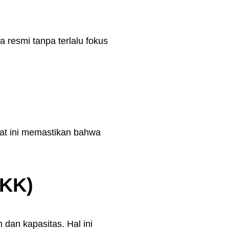
resmi tanpa terlalu fokus
kat ini memastikan bahwa
SKK)
 dan kapasitas. Hal ini