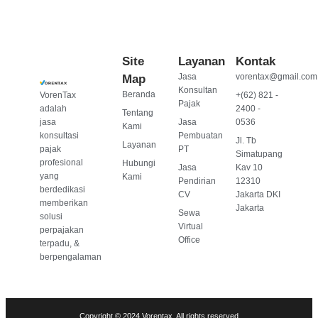
Site
Layanan
Kontak
Jasa
vorentax@gmail.com
Map
Konsultan
Beranda
VorenTax
+(62) 821 -
Pajak
adalah
2400 -
Tentang
jasa
Jasa
0536
Kami
konsultasi
Pembuatan
Jl. Tb
Layanan
pajak
PT
Simatupang
profesional
Hubungi
Jasa
Kav 10
yang
Kami
Pendirian
12310
berdedikasi
CV
Jakarta DKI
memberikan
Jakarta
Sewa
solusi
Virtual
perpajakan
Office
terpadu, &
berpengalaman
Copyright © 2024 Vorentax, All rights reserved