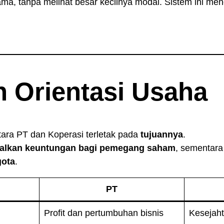
ma, tanpa melihat besar kecilnya modal. Sistem ini men
n Orientasi Usaha
ara PT dan Koperasi terletak pada
tujuannya
.
lkan keuntungan bagi pemegang saham
, sementara
ota
.
PT
Profit dan pertumbuhan bisnis
Kesejah