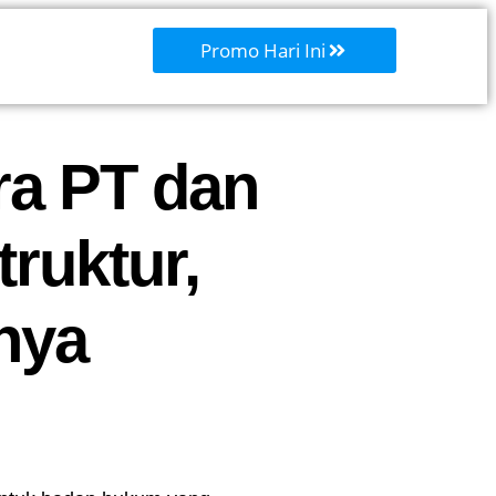
Promo Hari Ini
ra PT dan
truktur,
nya