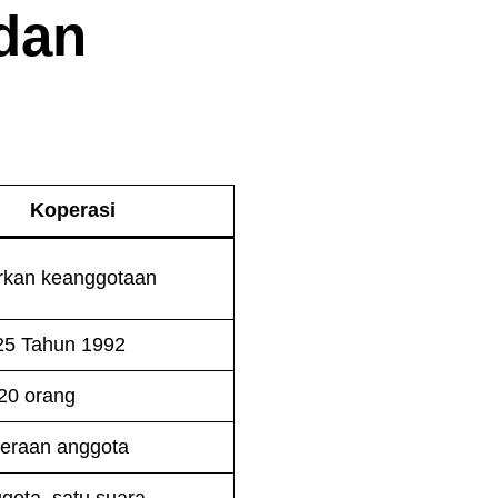
dan
Koperasi
rkan keanggotaan
25 Tahun 1992
20 orang
teraan anggota
gota, satu suara