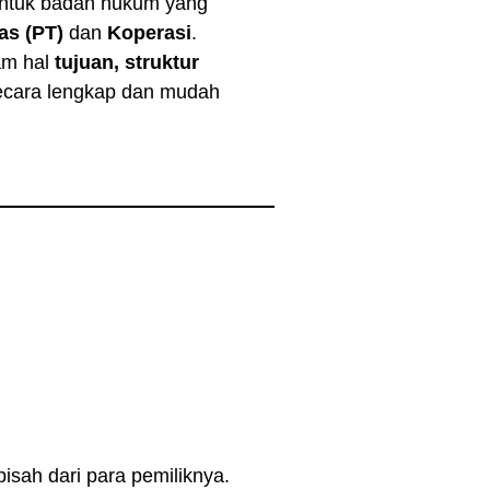
bentuk badan hukum yang
as (PT)
dan
Koperasi
.
am hal
tujuan, struktur
secara lengkap dan mudah
isah dari para pemiliknya.