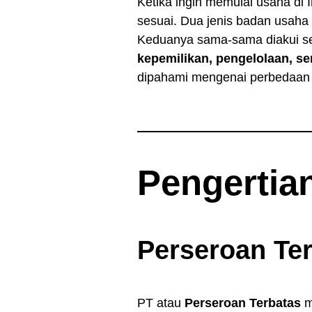
Ketika ingin memulai usaha di
sesuai. Dua jenis badan usah
Keduanya sama-sama diakui s
kepemilikan, pengelolaan, se
dipahami mengenai perbedaan 
Pengertia
Perseroan Ter
PT atau
Perseroan Terbatas
m