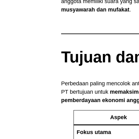
anggota memiliki suara yang sa
musyawarah dan mufakat
.
Tujuan da
Perbedaan paling mencolok ant
PT bertujuan untuk
memaksima
pemberdayaan ekonomi angg
Aspek
Fokus utama