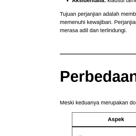
Aksidentalia:
klausul tam
Tujuan perjanjian adalah membe
memenuhi kewajiban. Perjanjia
merasa adil dan terlindungi.
Perbedaan
Meski keduanya merupakan dok
Aspek