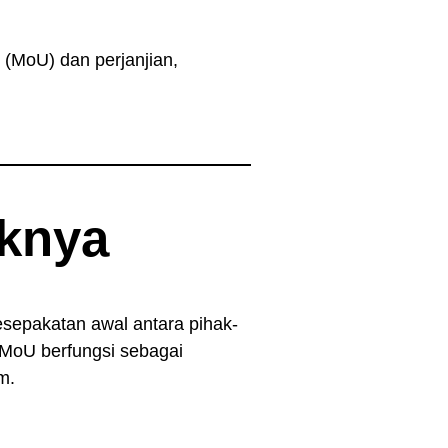
(MoU) dan perjanjian,
.
iknya
epakatan awal antara pihak-
 MoU berfungsi sebagai
m.