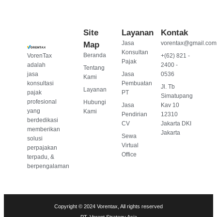
Site
Layanan
Kontak
Jasa
vorentax@gmail.com
Map
Konsultan
Beranda
VorenTax
+(62) 821 -
Pajak
adalah
2400 -
Tentang
jasa
Jasa
0536
Kami
konsultasi
Pembuatan
Jl. Tb
Layanan
pajak
PT
Simatupang
profesional
Hubungi
Jasa
Kav 10
yang
Kami
Pendirian
12310
berdedikasi
CV
Jakarta DKI
memberikan
Jakarta
Sewa
solusi
Virtual
perpajakan
Office
terpadu, &
berpengalaman
Copyright © 2024 Vorentax, All rights reserved
PT. Vorent Strategy Asia