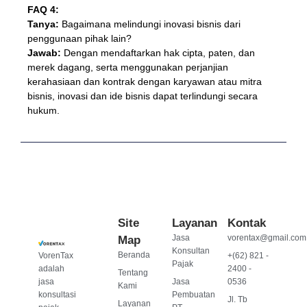
FAQ 4:
Tanya:
Bagaimana melindungi inovasi bisnis dari
penggunaan pihak lain?
Jawab:
Dengan mendaftarkan hak cipta, paten, dan
merek dagang, serta menggunakan perjanjian
kerahasiaan dan kontrak dengan karyawan atau mitra
bisnis, inovasi dan ide bisnis dapat terlindungi secara
hukum.
Site
Layanan
Kontak
Jasa
vorentax@gmail.com
Map
Konsultan
Beranda
VorenTax
+(62) 821 -
Pajak
adalah
2400 -
Tentang
jasa
Jasa
0536
Kami
konsultasi
Pembuatan
Jl. Tb
Layanan