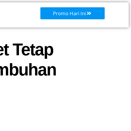
Promo Hari Ini
t Tetap
umbuhan