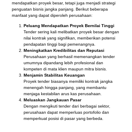
mendapatkan proyek besar, tetapi juga menjadi strategi
penguatan bisnis jangka panjang. Berikut beberapa
manfaat yang dapat diperoleh perusahaan:
Peluang Mendapatkan Proyek Bernilai Tinggi
Tender sering kali melibatkan proyek besar dengan
nilai kontrak yang signifikan, memberikan potensi
pendapatan tinggi bagi pemenangnya.
Meningkatkan Kredibilitas dan Reputasi
Perusahaan yang berhasil memenangkan tender
umumnya dipandang lebih profesional dan
kompeten di mata klien maupun mitra bisnis.
Menjamin Stabilitas Keuangan
Proyek tender biasanya memiliki kontrak jangka
menengah hingga panjang, yang membantu
menjaga kestabilan arus kas perusahaan.
Meluaskan Jangkauan Pasar
Dengan mengikuti tender dari berbagai sektor,
perusahaan dapat memperluas portofolio dan
memperkuat posisi di pasar yang berbeda.