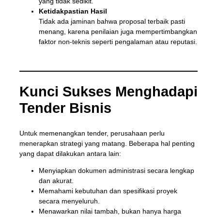
yang tidak sedikit.
Ketidakpastian Hasil
Tidak ada jaminan bahwa proposal terbaik pasti
menang, karena penilaian juga mempertimbangkan
faktor non-teknis seperti pengalaman atau reputasi.
Kunci Sukses Menghadapi
Tender Bisnis
Untuk memenangkan tender, perusahaan perlu
menerapkan strategi yang matang. Beberapa hal penting
yang dapat dilakukan antara lain:
Menyiapkan dokumen administrasi secara lengkap
dan akurat.
Memahami kebutuhan dan spesifikasi proyek
secara menyeluruh.
Menawarkan nilai tambah, bukan hanya harga