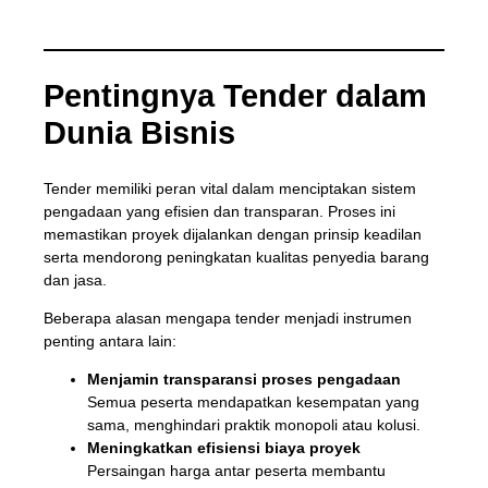
Pentingnya Tender dalam
Dunia Bisnis
Tender memiliki peran vital dalam menciptakan sistem
pengadaan yang efisien dan transparan. Proses ini
memastikan proyek dijalankan dengan prinsip keadilan
serta mendorong peningkatan kualitas penyedia barang
dan jasa.
Beberapa alasan mengapa tender menjadi instrumen
penting antara lain:
Menjamin transparansi proses pengadaan
Semua peserta mendapatkan kesempatan yang
sama, menghindari praktik monopoli atau kolusi.
Meningkatkan efisiensi biaya proyek
Persaingan harga antar peserta membantu