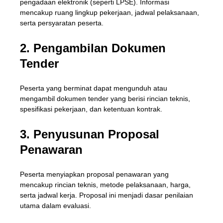
pengadaan elektronik (seperti LPSE). Informasi
mencakup ruang lingkup pekerjaan, jadwal pelaksanaan,
serta persyaratan peserta.
2. Pengambilan Dokumen
Tender
Peserta yang berminat dapat mengunduh atau
mengambil dokumen tender yang berisi rincian teknis,
spesifikasi pekerjaan, dan ketentuan kontrak.
3. Penyusunan Proposal
Penawaran
Peserta menyiapkan proposal penawaran yang
mencakup rincian teknis, metode pelaksanaan, harga,
serta jadwal kerja. Proposal ini menjadi dasar penilaian
utama dalam evaluasi.