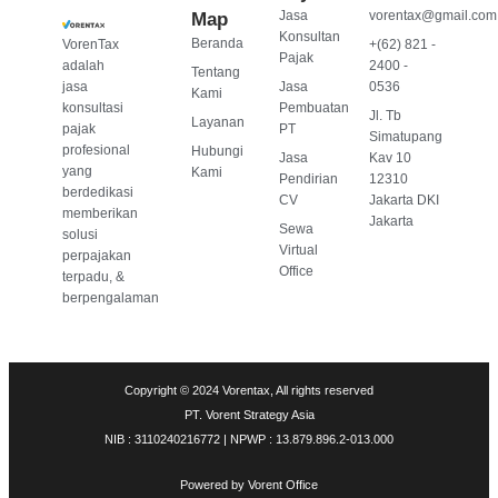
Jasa
vorentax@gmail.com
Map
Konsultan
Beranda
VorenTax
+(62) 821 -
Pajak
adalah
2400 -
Tentang
jasa
Jasa
0536
Kami
konsultasi
Pembuatan
Jl. Tb
Layanan
pajak
PT
Simatupang
profesional
Hubungi
Jasa
Kav 10
yang
Kami
Pendirian
12310
berdedikasi
CV
Jakarta DKI
memberikan
Jakarta
Sewa
solusi
Virtual
perpajakan
Office
terpadu, &
berpengalaman
Copyright © 2024 Vorentax, All rights reserved
PT. Vorent Strategy Asia
NIB : 3110240216772 | NPWP : 13.879.896.2-013.000
Powered by
Vorent Office